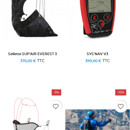
Sellette SUP'AIR EVEREST 3
SYS'NAV V3
TTC
TTC
370,00 €
399,00 €
-5%
-10%
favorite_border
favorite_border