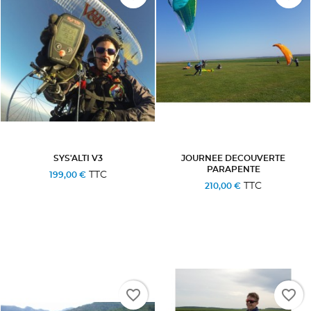
SYS'ALTI V3
JOURNEE DECOUVERTE
PARAPENTE
TTC
199,00 €
TTC
210,00 €
favorite_border
favorite_border