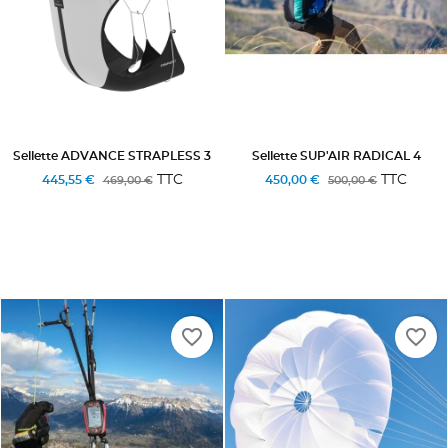
Sellette ADVANCE STRAPLESS 3
Sellette SUP'AIR RADICAL 4
TTC
TTC
445,55 €
450,00 €
469,00 €
500,00 €
favorite_border
favorite_border