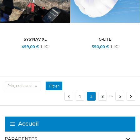
SYS'NAV XL
G-LITE
TTC
TTC
499,00 €
590,00 €
Prix, croissant
Filtrer

…


1
2
3
5
Accueil
keyboard_arrow_down
PARAPENTES