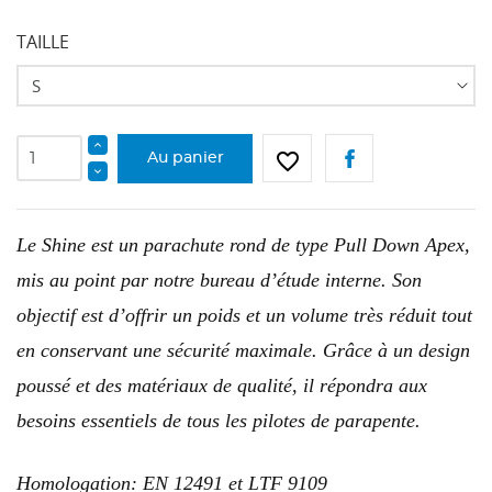
TAILLE
CRÉER UNE LISTE D'ENVIES
CONNEXION
favorite_border
Au panier
NOM DE LA LISTE D'ENVIES
Vous devez être connecté pour ajouter des produits
AJOUTER À MA LISTE D'ENVIES
à votre liste d'envies.
add_circle_outline
Créer une nouvelle liste
Le Shine est un parachute rond de type Pull Down Apex,
Annuler
Connexion
mis au point par notre bureau d’étude interne. Son
Annuler
Créer une liste d'envies
objectif est d’offrir un poids et un volume très réduit tout
en conservant une sécurité maximale. Grâce à un design
poussé et des matériaux de qualité, il répondra aux
besoins essentiels de tous les pilotes de parapente.
Homologation: EN 12491 et LTF 9109