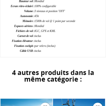
Hauteur sol :
Mondial
Ecran rétro-éclairé :
100% configurable
add_circle_outline
Créer une nouvelle liste
Volume :
3 niveaux et position 'OFF'
Annuler
Connexion
Autonomie :
45h
Annuler
Créer une liste d'envies
Mémoire :
1500h de vol @ 1 point par seconde
Espaces aériens :
Mondial
Fichiers de vol :
IGC, GPX et KML
Carnet de vol :
inclus
Fixation élévateur :
inclus
Fixation cockpit :
par velcro (inclus)
Câble USB :
inclus
4 autres produits dans la
même catégorie :