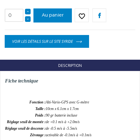
favorite_border
Au panier
VOIR LES DÉTAILS SUR LE SITE SYRIDE
DESCRIPTION
Fiche technique
Fonction :
Alti-Vario-GPS avec G-mètre
Taille :
10cm x 6.1cm x 1.7cm
CRÉER UNE LISTE D'ENVIES
Poids :
90 gr batterie incluse
CONNEXION
Réglage seuil de montée :
de +0.1 m/s à +2.0m/s
Réglage seuil de descente :
de -0.5 m/s à -5.5m/s
NOM DE LA LISTE D'ENVIES
Vous devez être connecté pour ajouter des produits
Zérotage :
activable de -0.1m/s à +0.1m/s
AJOUTER À MA LISTE D'ENVIES
à votre liste d'envies.