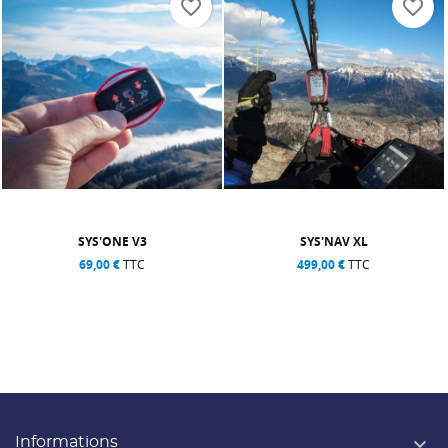
favorite_border
favorite_border
SYS'ONE V3
SYS'NAV XL
69,00 €
TTC
499,00 €
TTC

Informations