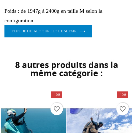
Annuler
Connexion
Poids : de 1947g à 2400g en taille M selon la
Annuler
Créer une liste d'envies
configuration
PLUS DE DETAILS SUR LE SITE SUPAIR
8 autres produits dans la
même catégorie :
-10%
-10%
favorite_border
favorite_border