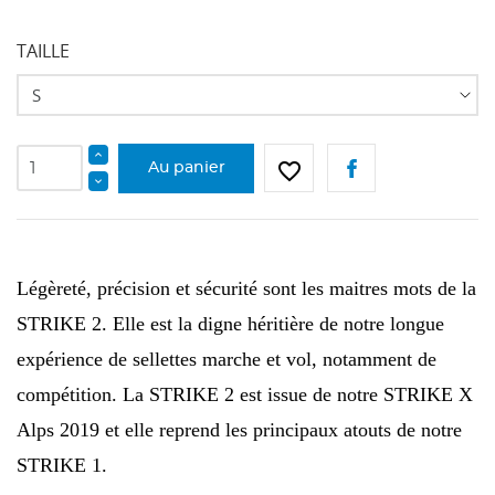
TAILLE
favorite_border
Au panier
Légèreté, précision et sécurité sont les maitres mots de la
STRIKE 2. Elle est la digne héritière de notre longue
expérience de sellettes marche et vol, notamment de
CRÉER UNE LISTE D'ENVIES
CONNEXION
compétition. La STRIKE 2 est issue de notre STRIKE X
NOM DE LA LISTE D'ENVIES
Alps 2019 et elle reprend les principaux atouts de notre
Vous devez être connecté pour ajouter des produits
AJOUTER À MA LISTE D'ENVIES
à votre liste d'envies.
STRIKE 1.
add_circle_outline
Créer une nouvelle liste