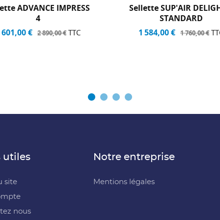
lette ADVANCE IMPRESS
Sellette SUP'AIR DELIG
4
STANDARD
 601,00 €
1 584,00 €
TTC
TT
2 890,00 €
1 760,00 €
 utiles
Notre entreprise
 site
Mentions légales
ompte
tez nous