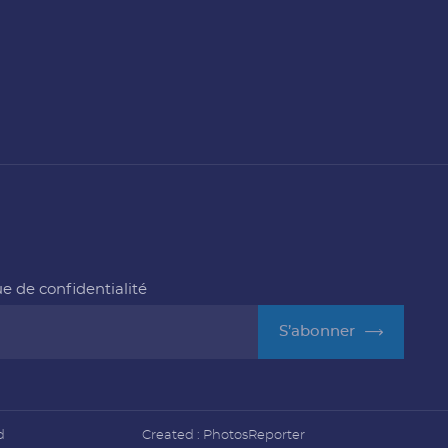
ue de confidentialité
S’abonner
d
Created :
PhotosReporter