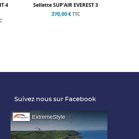
HT 4
Sellette SUP'AIR EVEREST 3
S
370,00 €
TTC
44
C
Suivez nous sur Facebook
ExtremeStyle