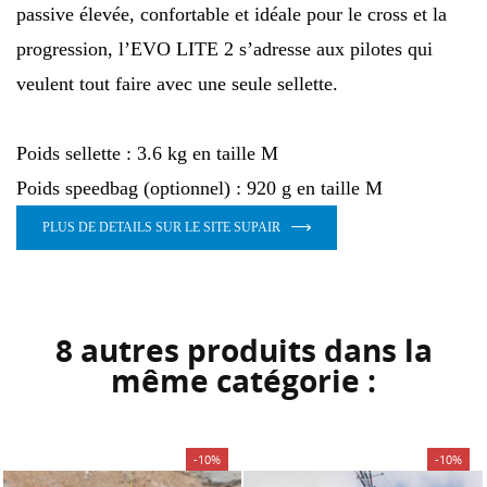
AJOUTER À MA LISTE D'ENVIES
passive élevée, confortable et idéale pour le cross et la
à votre liste d'envies.
progression, l’EVO LITE 2 s’adresse aux pilotes qui
add_circle_outline
Créer une nouvelle liste
veulent tout faire avec une seule sellette.
Annuler
Connexion
Annuler
Créer une liste d'envies
Poids sellette : 3.6 kg en taille M
Poids speedbag (optionnel) : 920 g en taille M
PLUS DE DETAILS SUR LE SITE SUPAIR
8 autres produits dans la
même catégorie :
-10%
-10%