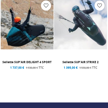
favorite_border
favorite_border
Sellette SUP'AIR DELIGHT 4 SPORT
Sellette SUP'AIR STRIKE 2
1 737,00 €
TTC
1 395,00 €
TTC
1 930,00 €
1 550,00 €