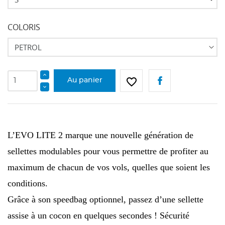
COLORIS
favorite_border
Au panier
L’EVO LITE 2 marque une nouvelle génération de
sellettes modulables pour vous permettre de profiter au
maximum de chacun de vos vols, quelles que soient les
conditions.
CRÉER UNE LISTE D'ENVIES
CONNEXION
Grâce à son speedbag optionnel, passez d’une sellette
assise à un cocon en quelques secondes ! Sécurité
NOM DE LA LISTE D'ENVIES
Vous devez être connecté pour ajouter des produits