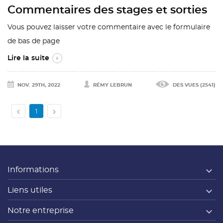
Commentaires des stages et sorties
Vous pouvez laisser votre commentaire avec le formulaire
de bas de page
CRÉER UNE LISTE D'ENVIES
CONNEXION
((MODALTITLE))
Lire la suite
NOM DE LA LISTE D'ENVIES
Vous devez être connecté pour ajouter des produits
((confirmMessage))
AJOUTER À MA LISTE D'ENVIES
à votre liste d'envies.
NOV. 29TH, 2022
RÉMY LEBRUN
DES VUES (2541)
add_circle_outline
Créer une nouvelle liste
((cancelText))
((modalDeleteText))


1
Annuler
Connexion
Annuler
Créer une liste d'envies

Informations

Liens utiles

Notre entreprise