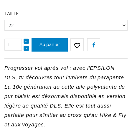
TAILLE
favorite_border
Au panier
Progresser vol après vol : avec l'EPSILON
DLS, tu découvres tout l’univers du parapente.
La 10e génération de cette aile polyvalente de
pur plaisir est désormais disponible en version
légère de qualité DLS. Elle est tout aussi
parfaite pour s'initier au cross qu’au Hike & Fly
CRÉER UNE LISTE D'ENVIES
et aux voyages.
CONNEXION