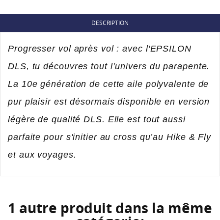
NOM DE LA LISTE D'ENVIES
Vous devez être connecté pour ajouter des produits
DESCRIPTION
AJOUTER À MA LISTE D'ENVIES
à votre liste d'envies.
add_circle_outline
Créer une nouvelle liste
Progresser vol après vol : avec l'EPSILON
Annuler
Connexion
DLS, tu découvres tout l’univers du parapente.
Annuler
Créer une liste d'envies
La 10e génération de cette aile polyvalente de
pur plaisir est désormais disponible en version
légère de qualité DLS. Elle est tout aussi
parfaite pour s'initier au cross qu’au Hike & Fly
et aux voyages.
1 autre produit dans la même