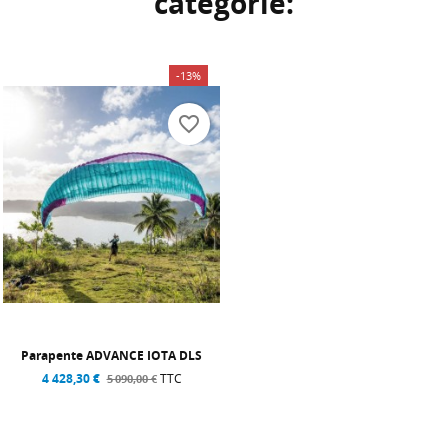
catégorie:
-13%
favorite_border
Parapente ADVANCE IOTA DLS
4 428,30 €
TTC
5 090,00 €