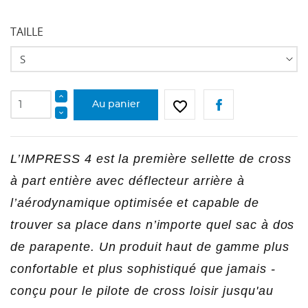
TAILLE
favorite_border
Au panier
L’IMPRESS 4 est la première sellette de cross
à part entière avec déflecteur arrière à
l’aérodynamique optimisée et capable de
CRÉER UNE LISTE D'ENVIES
trouver sa place dans n’importe quel sac à dos
CONNEXION
de parapente. Un produit haut de gamme plus
NOM DE LA LISTE D'ENVIES
Vous devez être connecté pour ajouter des produits
AJOUTER À MA LISTE D'ENVIES
confortable et plus sophistiqué que jamais -
à votre liste d'envies.
conçu pour le pilote de cross loisir jusqu'au
add_circle_outline
Créer une nouvelle liste