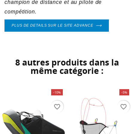
champion de distance et au pilote de
Annuler
Connexion
Annuler
Créer une liste d'envies
compétition.
PLUS DE DETAILS SUR LE SITE ADVANCE
8 autres produits dans la
même catégorie :
-10%
-5%
favorite_border
favorite_border