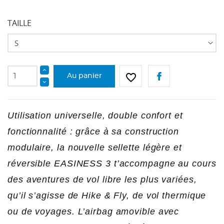
TAILLE
favorite_border
Au panier
Utilisation universelle, double confort et
fonctionnalité : grâce à sa construction
modulaire, la nouvelle sellette légère et
réversible EASINESS 3 t’accompagne au cours
CRÉER UNE LISTE D'ENVIES
CONNEXION
des aventures de vol libre les plus variées,
NOM DE LA LISTE D'ENVIES
qu’il s’agisse de Hike & Fly, de vol thermique
Vous devez être connecté pour ajouter des produits
AJOUTER À MA LISTE D'ENVIES
à votre liste d'envies.
ou de voyages. L’airbag amovible avec
Créer une nouvelle liste