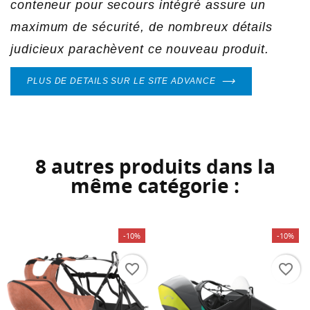
add_circle_outline
conteneur pour secours intégré assure un
Annuler
Connexion
maximum de sécurité, de nombreux détails
Annuler
Créer une liste d'envies
judicieux parachèvent ce nouveau produit.
PLUS DE DETAILS SUR LE SITE ADVANCE
8 autres produits dans la
même catégorie :
-10%
-10%
favorite_border
favorite_border