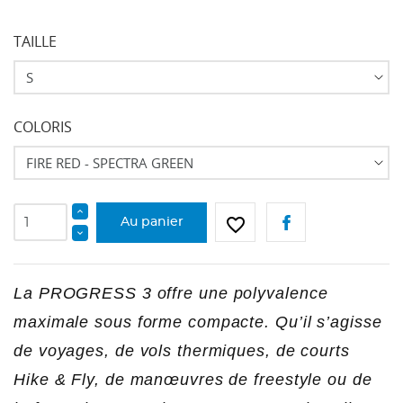
TAILLE
COLORIS
favorite_border
Au panier
La PROGRESS 3 offre une polyvalence
maximale sous forme compacte. Qu’il s’agisse
de voyages, de vols thermiques, de courts
Hike & Fly, de manœuvres de freestyle ou de
CRÉER UNE LISTE D'ENVIES
CONNEXION