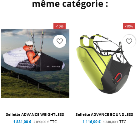
même catégorie :
-10%
-10%
favorite_border
favorite_border
Sellette ADVANCE WEIGHTLESS
Sellette ADVANCE BOUNDLESS
1 881,00 €
TTC
1 116,00 €
TTC
2 090,00 €
1 240,00 €