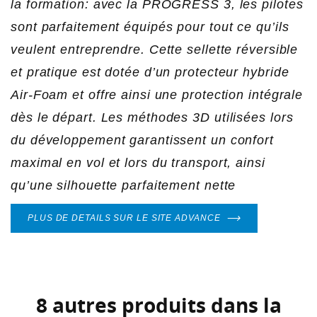
la formation: avec la PROGRESS 3, les pilotes
NOM DE LA LISTE D'ENVIES
sont parfaitement équipés pour tout ce qu’ils
Vous devez être connecté pour ajouter des produits
AJOUTER À MA LISTE D'ENVIES
à votre liste d'envies.
veulent entreprendre. Cette sellette réversible
add_circle_outline
Créer une nouvelle liste
et pratique est dotée d’un protecteur hybride
Annuler
Connexion
Air-Foam et offre ainsi une protection intégrale
Annuler
Créer une liste d'envies
dès le départ. Les méthodes 3D utilisées lors
du développement garantissent un confort
maximal en vol et lors du transport, ainsi
qu’une silhouette parfaitement nette
PLUS DE DETAILS SUR LE SITE ADVANCE
8 autres produits dans la