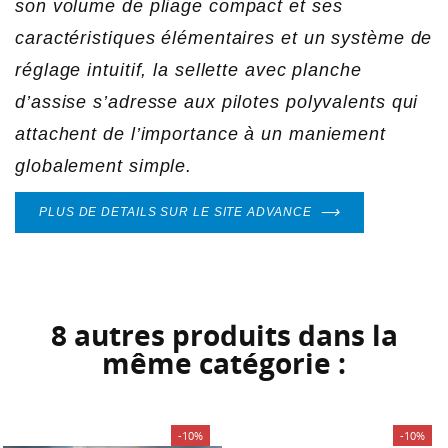
son volume de pliage compact et ses
AJOUTER À MA LISTE D'ENVIES
à votre liste d'envies.
caractéristiques élémentaires et un système de
add_circle_outline
Créer une nouvelle liste
réglage intuitif, la sellette avec planche
Annuler
Connexion
Annuler
Créer une liste d'envies
d’assise s’adresse aux pilotes polyvalents qui
attachent de l’importance à un maniement
globalement simple.
PLUS DE DETAILS SUR LE SITE ADVANCE
8 autres produits dans la
même catégorie :
-10%
-10%