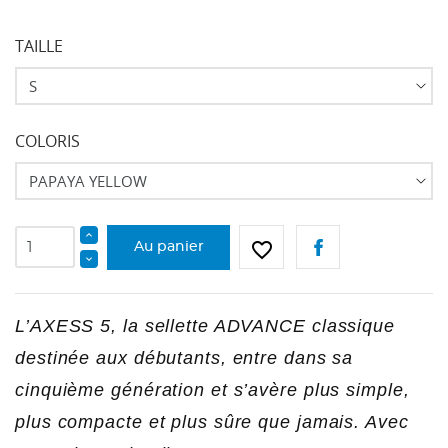
TAILLE
COLORIS
favorite_border
Au panier
L’AXESS 5, la sellette ADVANCE classique
destinée aux débutants, entre dans sa
CRÉER UNE LISTE D'ENVIES
cinquième génération et s’avère plus simple,
CONNEXION
plus compacte et plus sûre que jamais. Avec
NOM DE LA LISTE D'ENVIES
Vous devez être connecté pour ajouter des produits