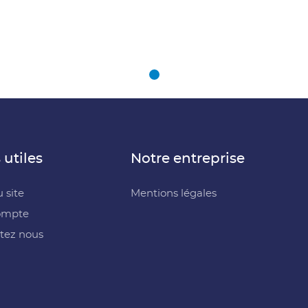
 utiles
Notre entreprise
 site
Mentions légales
ompte
tez nous