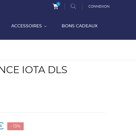
0
CONNEXION
ACCESSOIRES
BONS CADEAUX
CE IOTA DLS
€
- 13%