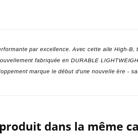
formante par excellence. Avec cette aile High-B, tu
. Nouvellement fabriquée en DURABLE LIGHTWEI
eloppement marque le début d'une nouvelle ère - sa
ÉER UNE LISTE D'ENVIES
ONNEXION
 produit dans la même ca
M DE LA LISTE D'ENVIES
us devez être connecté pour ajouter des produits à votre liste
OUTER À MA LISTE D'ENVIES
nvies.