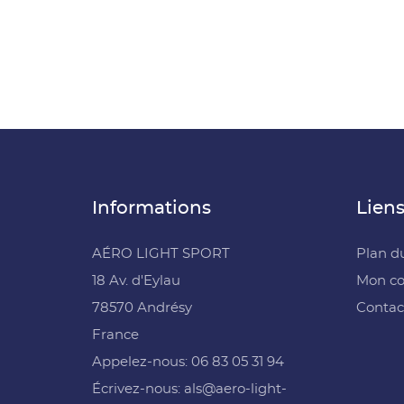
Informations
Liens
AÉRO LIGHT SPORT
Plan du
18 Av. d'Eylau
Mon c
78570 Andrésy
Contac
France
Appelez-nous: ‭06 83 05 31 94‬
Écrivez-nous: als@aero-light-