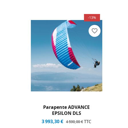
-13%
favorite_border
Parapente ADVANCE
EPSILON DLS
3 993,30 €
TTC
4 590,00 €