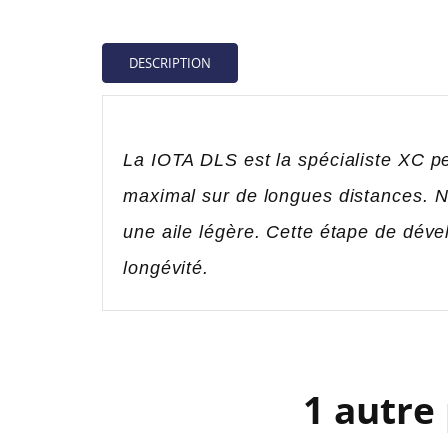
DESCRIPTION
La IOTA DLS est la spécialiste XC per
maximal sur de longues distances
une aile légère. Cette étape de dév
longévité.
CR
C
1 autre
NO
Vo
AJ
d'e